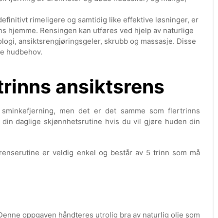
efinitivt rimeligere og samtidig like effektive løsninger, er
rens hjemme. Rensingen kan utføres ved hjelp av naturlige
ologi, ansiktsrengjøringsgeler, skrubb og massasje. Disse
lle hudbehov.
rtrinns ansiktsrens
s sminkefjerning, men det er det samme som flertrinns
 din daglige skjønnhetsrutine hvis du vil gjøre huden din
enserutine er veldig enkel og består av 5 trinn som må
 Denne oppgaven håndteres utrolig bra av naturlig olje som