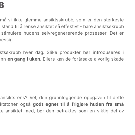
B
n, må vi ikke glemme ansiktsskrubb, som er den sterkeste
 stand til å rense ansiktet så effektivt - bare ansiktsskrubb
stimulere hudens selvregenererende prosesser. Det er
messig.
tsskrubb hver dag. Slike produkter bør introduseres i
 enn
en gang i uken
. Ellers kan de forårsake alvorlig skade
ns ansiktsrens? Vel, den grunnleggende oppgaven til dette
siktstoner også
godt egnet til å frigjøre huden fra små
ke ansiktet med, bør den betraktes som en viktig del av