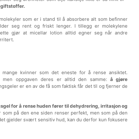
iftstoffer.
olekyler som er i stand til å absorbere alt som befinner
lder seg rent og friskt lenger. I tillegg er molekylene
ette gjør at micellar lotion alltid egner seg når andre
ritert.
 mange kvinner som det eneste for å rense ansiktet.
er, men oppgaven deres er alltid den samme:
å gjøre
gsgeler er en av de få som faktisk får det til og fjerner de
sgel for å rense huden fører til dehydrering, irritasjon og
er som på den ene siden renser perfekt, men som på den
det gjelder svært sensitiv hud, kan du derfor kun fokusere