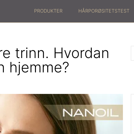
PRODUKTER
HÅRPORØSITETSTEST
ere trinn. Hvordan
n hjemme?