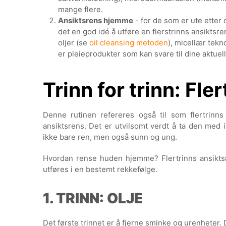
mange flere.
Ansiktsrens hjemme
- for de som er ute etter d
det en god idé å utføre en flerstrinns ansikts
oljer (se
oil cleansing metoden
), micellær tekn
er pleieprodukter som kan svare til dine aktue
Trinn for trinn: Fle
Denne rutinen refereres også til som flertrinn
ansiktsrens. Det er utvilsomt verdt å ta den med i
ikke bare ren, men også sunn og ung.
Hvordan rense huden hjemme? Flertrinns ansiktsr
utføres i en bestemt rekkefølge.
1. TRINN: OLJE
Det første trinnet er å fjerne sminke og urenheter.