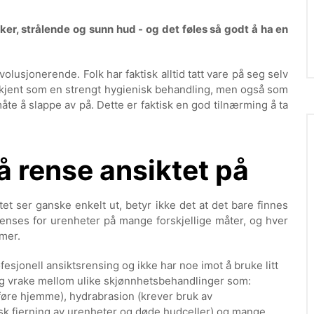
ker, strålende og sunn hud - og det føles så godt å ha en
volusjonerende. Folk har faktisk alltid tatt vare på seg selv
rkjent som en strengt hygienisk behandling, men også som
te å slappe av på. Dette er faktisk en god tilnærming å ta
 å rense ansiktet på
 ser ganske enkelt ut, betyr ikke det at det bare finnes
renses for urenheter på mange forskjellige måter, og hver
mer.
fesjonell ansiktsrensing og ikke har noe imot å bruke litt
g vrake mellom ulike skjønnhetsbehandlinger som:
tføre hjemme), hydrabrasion (krever bruk av
k fjerning av urenheter og døde hudceller) og mange,