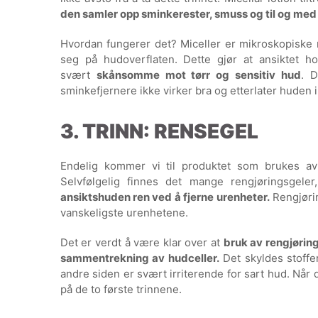
den samler opp sminkerester, smuss og til og med g
Hvordan fungerer det? Miceller er mikroskopiske m
seg på hudoverflaten. Dette gjør at ansiktet ho
svært
skånsomme mot tørr og sensitiv hud
. D
sminkefjernere ikke virker bra og etterlater huden ir
3. TRINN: RENSEGEL
Endelig kommer vi til produktet som brukes av
Selvfølgelig finnes det mange rengjøringsgel
ansiktshuden ren ved å fjerne urenheter.
Rengjørin
vanskeligste urenhetene.
Det er verdt å være klar over at
bruk av rengjøring
sammentrekning av hudceller.
Det skyldes stoff
andre siden er svært irriterende for sart hud. Når 
på de to første trinnene.