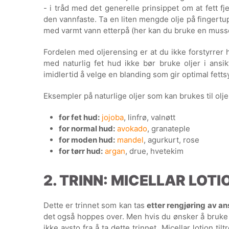
- i tråd med det generelle prinsippet om at fett f
den vannfaste. Ta en liten mengde olje på fingertu
med varmt vann etterpå (her kan du bruke en musse
Fordelen med oljerensing er at du ikke forstyrrer 
med naturlig fet hud ikke bør bruke oljer i ansikt
imidlertid å velge en blanding som gir optimal fett
Eksempler på naturlige oljer som kan brukes til olj
for fet hud:
jojoba
, linfrø, valnøtt
for normal hud:
avokado
, granateple
for moden hud:
mandel
, agurkurt, rose
for tørr hud:
argan
, drue, hvetekim
2. TRINN: MICELLAR LOTI
Dette er trinnet som kan tas
etter rengjøring av ans
det også hoppes over. Men hvis du ønsker å bruke
ikke avsto fra å ta dette trinnet. Micellar lotion ti