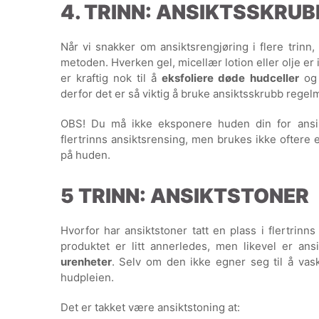
4. TRINN: ANSIKTSSKRUB
Når vi snakker om ansiktsrengjøring i flere trin
metoden. Hverken gel, micellær lotion eller olje er i
er kraftig nok til å
eksfoliere døde hudceller
og 
derfor det er så viktig å bruke ansiktsskrubb regel
OBS! Du må ikke eksponere huden din for ansik
flertrinns ansiktsrensing, men brukes ikke oftere
på huden.
5 TRINN: ANSIKTSTONER
Hvorfor har ansiktstoner tatt en plass i flertrin
produktet er litt annerledes, men likevel er an
urenheter
. Selv om den ikke egner seg til å vas
hudpleien.
Det er takket være ansiktstoning at: