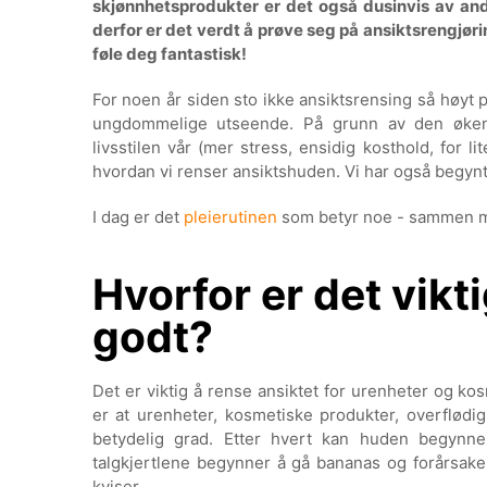
skjønnhetsprodukter er det også dusinvis av and
derfor er det verdt å prøve seg på ansiktsrengjøring
føle deg fantastisk!
For noen år siden sto ikke ansiktsrensing så høyt 
ungdommelige utseende. På grunn av den økend
livsstilen vår (mer stress, ensidig kosthold, for li
hvordan vi renser ansiktshuden. Vi har også begynt 
I dag er det
pleierutinen
som betyr noe - sammen m
Hvorfor er det vikt
godt?
Det er viktig å rense ansiktet for urenheter og kosm
er at urenheter, kosmetiske produkter, overflødi
betydelig grad. Etter hvert kan huden begynne 
talgkjertlene begynner å gå bananas og forårsak
kviser.