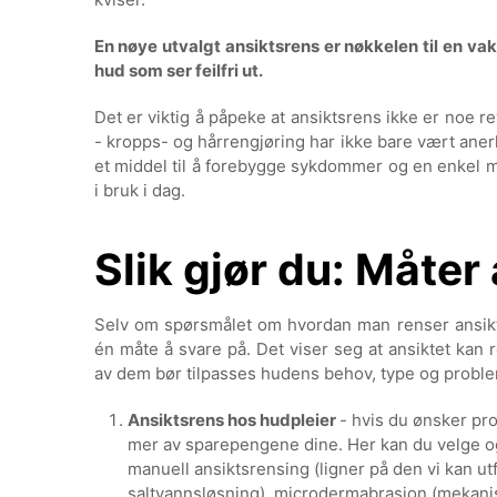
En nøye utvalgt ansiktsrens er nøkkelen til en vak
hud som ser feilfri ut.
Det er viktig å påpeke at ansiktsrens ikke er noe re
- kropps- og hårrengjøring har ikke bare vært ane
et middel til å forebygge sykdommer og en enkel må
i bruk i dag.
Slik gjør du: Måter
Selv om spørsmålet om hvordan man renser ansiktet
én måte å svare på. Det viser seg at ansiktet kan 
av dem bør tilpasses hudens behov, type og proble
Ansiktsrens hos hudpleier
- hvis du ønsker pro
mer av sparepengene dine. Her kan du velge o
manuell ansiktsrensing (ligner på den vi kan u
saltvannsløsning), microdermabrasion (mekanis