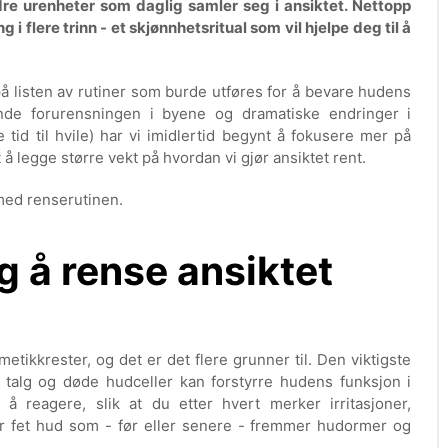
re urenheter som daglig samler seg i ansiktet. Nettopp
 i flere trinn - et skjønnhetsritual som vil hjelpe deg til å
på listen av rutiner som burde utføres for å bevare hudens
e forurensningen i byene og dramatiske endringer i
te tid til hvile) har vi imidlertid begynt å fokusere mer på
å legge større vekt på hvordan vi gjør ansiktet rent.
ed renserutinen.
ig å rense ansiktet
etikkrester, og det er det flere grunner til. Den viktigste
g talg og døde hudceller kan forstyrre hudens funksjon i
å reagere, slik at du etter hvert merker irritasjoner,
er fet hud som - før eller senere - fremmer hudormer og