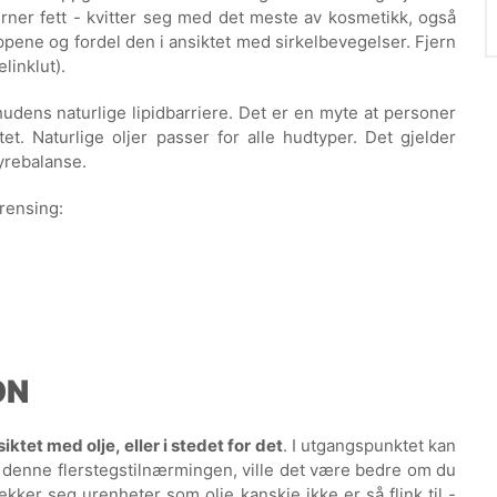
jerner fett - kvitter seg med det meste av kosmetikk, også
ppene og fordel den i ansiktet med sirkelbevegelser. Fjern
linklut).
hudens naturlige lipidbarriere. Det er en myte at personer
et. Naturlige oljer passer for alle hudtyper. Det gjelder
syrebalanse.
erensing:
ON
iktet med olje, eller i stedet for det
. I utgangspunktet kan
 denne flerstegstilnærmingen, ville det være bedre om du
ltrekker seg urenheter som olje kanskje ikke er så flink til -