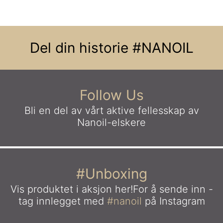
Del din historie
#NANOIL
Follow Us
Bli en del av vårt aktive fellesskap
av
Nanoil-elskere
#Unboxing
Vis produktet i aksjon her!
For å sende inn -
tag innlegget med
#nanoil
på Instagram