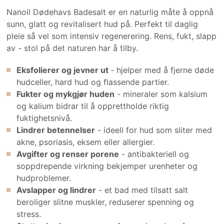
Nanoil Dødehavs Badesalt er en naturlig måte å oppnå
sunn, glatt og revitalisert hud på. Perfekt til daglig
pleie så vel som intensiv regenerering. Rens, fukt, slapp
av - stol på det naturen har å tilby.
Eksfolierer og jevner ut
- hjelper med å fjerne døde
hudceller, hard hud og flassende partier.
Fukter og mykgjør huden
- mineraler som kalsium
og kalium bidrar til å opprettholde riktig
fuktighetsnivå.
Lindrer betennelser
- ideell for hud som sliter med
akne, psoriasis, eksem eller allergier.
Avgifter og renser porene
- antibakteriell og
soppdrepende virkning bekjemper urenheter og
hudproblemer.
Avslapper og lindrer
- et bad med tilsatt salt
beroliger slitne muskler, reduserer spenning og
stress.