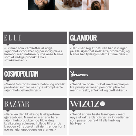
«Kvinner som verdsetter allsidige
«Det viser seg at naturen har løsningen
skjønnhetsprodukter og personlig pleie i
på alle skjønnhetsrelaterte problemer, og
harmoni med naturen burde anse Nanoil
Nanoil har tydeligvis klart å finne dem.»
som et viktige produkt å ha i
sminkevesken.»
«Nanoil forstod kvinners behov og utviklet
«Nanoil ble også utviklet med inspirasjon
produkter som lar oss nyte ukompliserte
fra prinsipper innen personlig pleie for
skjønnhetsbehandlinger.»
menn - raskt, effektivt og treffsikkert.»
«Bare len deg tilbake og la ekspertene
«Nanoil er den beste løsningen - med
gjøre jobben. Nanoil er mer enn bare
nøye utvalgte blandinger av ingredienser
skjønnhetsprodukter, og tilbyr deg
som passer perfekt til alle hud- og
kvalitetsingredienser. I tillegg tilfører de
hårtyper.»
kroppen vår absolutt alt den trenger for å
næres, gjenoppbygges og styrkes.»