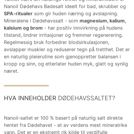
Nanoil Dødehavs Badesalt ideelt for bad, skrubber og
SPA-ritualer
som gir huden næring og avslapning.
Mineralene i Dødehavssalt - som
magnesium, kalium,
kalsium og brom
- har positiv innvirkning på hudens
tilstand, lindrer irritasjoner og fremmer regenerering.
Regelmessig bruk forbedrer blodsirkulasjonen,
avslapper muskler og reduserer tegn på tretthet. Det er
en naturlig pleierutine som gjenoppretter balansen i
kropp og sinn, og etterlater huden myk, glatt og synlig
næret.
HVA INNEHOLDER
DØDEHAVSSALTET?
Nanoil-saltet er 100 % basert på naturlig salt direkte
hentet fra Dødehavet - et av verdens mest mineralrike
vann. Det er en ekstremt rik kilde til verdifulle