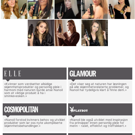
«Kvinner som verdsetter allsidige
«Det viser seg at naturen har løsningen
skjønnhetsprodukter og personlig pleie i
på alle skjønnhetsrelaterte problemer, og
harmoni med naturen burde anse Nanoil
Nanoil har tydeligvis klart å finne dem.»
som et viktige produkt å ha i
sminkevesken.»
«Nanoil forstod kvinners behov og utviklet
«Nanoil ble også utviklet med inspirasjon
produkter som lar oss nyte ukompliserte
fra prinsipper innen personlig pleie for
skjønnhetsbehandlinger.»
menn - raskt, effektivt og treffsikkert.»