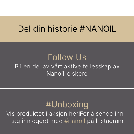
Del din historie
#NANOIL
Follow Us
Bli en del av vårt aktive fellesskap
av
Nanoil-elskere
#Unboxing
Vis produktet i aksjon her!
For å sende inn -
tag innlegget med
#nanoil
på Instagram