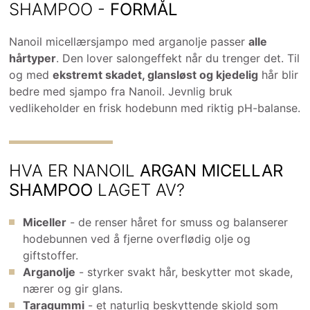
SHAMPOO -
FORMÅL
Nanoil micellærsjampo med arganolje passer
alle
hårtyper
. Den lover salongeffekt når du trenger det. Til
og med
ekstremt skadet, glansløst og kjedelig
hår blir
bedre med sjampo fra Nanoil. Jevnlig bruk
vedlikeholder en frisk hodebunn med riktig pH-balanse.
HVA ER NANOIL
ARGAN MICELLAR
SHAMPOO
LAGET AV?
Miceller
- de renser håret for smuss og balanserer
hodebunnen ved å fjerne overflødig olje og
giftstoffer.
Arganolje
- styrker svakt hår, beskytter mot skade,
nærer og gir glans.
Taragummi
- et naturlig beskyttende skjold som