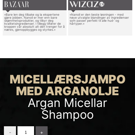
«Bare len deg tilbake og la ekspertene
«Nanoil er den beste løsningen - med
gjøre jobben. Nanoil er mer enn bare
nøye utvalgte blandinger av ingredienser
skjønnhetsprodukter, og tilbyr deg
som passer perfekt til alle hud- og
kvalitetsingredienser. I tillegg tilfører de
hårtyper.»
kroppen vår absolutt alt den trenger for å
næres, gjenoppbygges og styrkes.»
MICELLÆRSJAMPO
MED ARGANOLJE
Argan Micellar
Shampoo
-
+