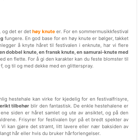
, og det er det
høy knute
er. For en sommermusikkfestival
gg
fungere. En god base for en høy knute er bølger, takket
egger å knyte håret til festivalen i enknute, har vi flere
 en dobbel knute, en fransk knute, en samurai-knute med
ed en flette. For å gi den karakter kan du feste blomster til
f, og til og med dekke med en glitterspray.
g hestehale kan virke for kjedelig for en festivalfrisyre,
erikt tilbehør
blir den fantastisk. De enkle hestehalene er
ene siden er håret samlet og ute av ansiktet, og på den
ldrene. Frisyrer for festivalen byr på et bredt spekter av
Vi kan gjøre det stramt, litt lavere eller nær baksiden av
langt hår eller hvis du bruker hårforlengelser.