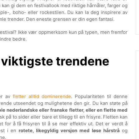
 Du kan gi dem en festivallook med riktige hårnåler, farger og
pie-, boho- eller rockestilen. Du kan la deg inspirere av
amle trender. Den eneste grensen er din egen fantasi.
kkfestival? Ikke vær oppmerksom kun på typen, men fremfor
 mindre bedre.
e viktigste trendene
ner av
fletter alltid dominerende
. Populariteten til denne
erende utseendet og mulighetene den gir. Du kan støte på
ble nederlandske eller franske fletter, eller en flette med
på to sider eller bare et tillegg til en frisyre. Fletten kan
et for å få frisyren til å se mer effektiv ut. Det er verdt å
est i en
rotete, likegyldig versjon med løse hårstrå
og
ne.