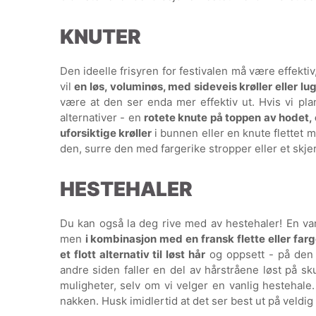
KNUTER
Den ideelle frisyren for festivalen må være effektiv
vil
en løs, voluminøs, med sideveis krøller eller lu
være at den ser enda mer effektiv ut. Hvis vi planl
alternativer - en
rotete knute på toppen av hodet,
uforsiktige krøller
i bunnen eller en knute flettet m
den, surre den med fargerike stropper eller et skjer
HESTEHALER
Du kan også la deg rive med av hestehaler! En vanli
men
i kombinasjon med en fransk flette eller farg
et flott alternativ til løst hår
og oppsett - på den 
andre siden faller en del av hårstråene løst på sku
muligheter, selv om vi velger en vanlig hestehale. 
nakken. Husk imidlertid at det ser best ut på veldig 