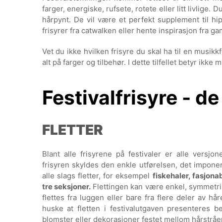
farger, energiske, rufsete, rotete eller litt livlige.
hårpynt. De vil være et perfekt supplement til hip
frisyrer fra catwalken eller hente inspirasjon fra g
Vet du ikke hvilken frisyre du skal ha til en musi
alt på farger og tilbehør. I dette tilfellet betyr ikke
Festivalfrisyre - d
FLETTER
Blant alle frisyrene på festivaler er alle versjo
frisyren skyldes den enkle utførelsen, det impon
alle slags fletter, for eksempel
fiskehaler, fasjona
tre seksjoner.
Flettingen kan være enkel, symmetrisk 
flettes fra luggen eller bare fra flere deler av hår
huske at fletten i festivalutgaven presenteres b
blomster eller dekorasjoner festet mellom hårstråe