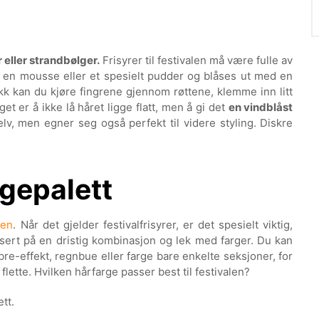
r eller strandbølger.
Frisyrer til festivalen må være fulle av
d en mousse eller et spesielt pudder og blåses ut med en
slakk kan du kjøre fingrene gjennom røttene, klemme inn litt
t er å ikke lå håret ligge flatt, men å gi det
en vindblåst
selv, men egner seg også perfekt til videre styling. Diskre
rgepalett
ren
. Når det gjelder festivalfrisyrer, er det spesielt viktig,
basert på en dristig kombinasjon og lek med farger. Du kan
bre-effekt, regnbue eller farge bare enkelte seksjoner, for
flette. Hvilken hårfarge passer best til festivalen?
ett.