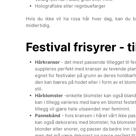
Holografiske eller regnbuefarger
Hvis du ikke vil ha rosa hår hver dag, kan du br
midlertidig.
Festival frisyrer - t
Hårkranser
- det mest passende tillegget til fe
suppleres perfekt med kranser av levende plant
egnet for festivaler på grunn av deres holdbar
den kan bæres på hodet eller i form av et blomst
stil.
Hårblomster
-enkelte blomster kan også blandes
kan i tillegg varieres med bare en blomst festet
tillegg vil gjøre hele utseendet mer feminint.
Pannebånd
- hvis kransen i håret vårt ikke pas
kan også dekoreres med blomster, ha blomster
blonder eller snorer, og passer da bedre inn i bo
men det må være dekorert og passe perfekt til s