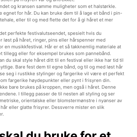
båndet og kransen samme muligheter som et halstørkle.
 egnet for hår. Du kan bruke dem til å lage et bånd i pin-
tehale, eller til og med flette det for å gi håret et mer
or det perfekte festivalutseendet, spesielt hvis du
r løst på håret, ringer, pins eller hårspenner med
r en musikkfestival. Hår er et så takknemlig materiale at
et tillegg eller for eksempel brukes som pannebånd.
 du skal style håret ditt til en festival eller ikke har tid til
tige. Bare fest dem til egne bånd, og til og med løst hår
ise seg i rustikke stylinger og fargerike vil være et perfekt
som fargerike høydepunkter eller pynt i frisyren din.
 ikke bare brukes på kroppen, men også i håret. Denne
ndene. I tillegg passer de til nesten all styling og ser
ometriske, orientalske eller blomstermønstre i nyanser av
t hår eller glatte frisyrer. Dessverre mister en slik
r.
kal du bruke for et