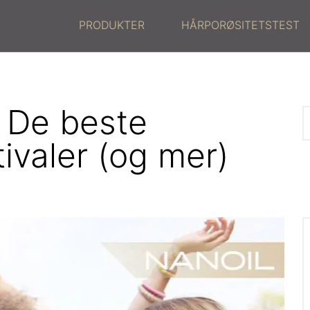
PRODUKTER
HÅRPORØSITETSTEST
 De beste
tivaler (og mer)