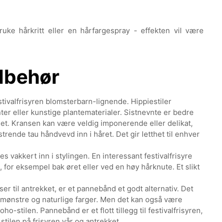
uke hårkritt eller en hårfargespray - effekten vil være
ilbehør
stivalfrisyren blomsterbarn-lignende. Hippiestiler
er eller kunstige plantematerialer. Sistnevnte er bedre
het. Kransen kan være veldig imponerende eller delikat,
rende tau håndvevd inn i håret. Det gir letthet til enhver
 vakkert inn i stylingen. En interessant festivalfrisyre
, for eksempel bak øret eller ved en høy hårknute. Et slikt
ser til antrekket, er et pannebånd et godt alternativ. Det
mønstre og naturlige farger. Men det kan også være
ho-stilen. Pannebånd er et flott tillegg til festivalfrisyren,
tilen på frisyren vår og antrekket.