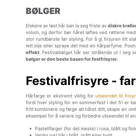
BØLGER
Elskere av løst hår kan la seg friste av
diskre krølle
volum, og derfor bør håret løftes ved røttene me
stor rundbørste før styling. For å gi frisyren litt 
lett olje eller spraye det med en hårparfyme. Poenge
effekt
. Festivalbølget hår ser strålende ut i seg 
bølger er den beste basen for festfrisyrer.
Festivalfrisyre - fa
Hårfarge er ekstremt viktig for
utseendet til frisy
fordi hver styling for en sommerfest i det fri er 
fritt kombinere og farge alt håret ditt, skape en om
eksempel for å variere og forbedre utseendet til en 
Pastellfarger (for det meste) i rosa, blått og fiol
Veldig lyst hår i blått, grått eller hvitt