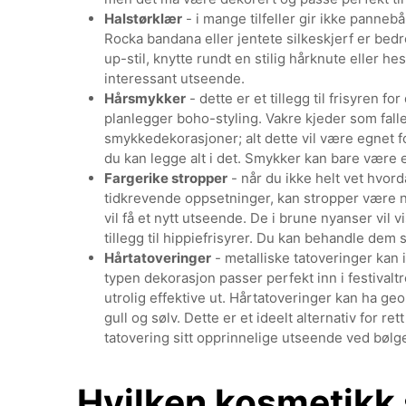
Halstørklær
- i mange tilfeller gir ikke panne
Rocka bandana eller jentete silkeskjerf er bedre
up-stil, knytte rundt en stilig hårknute eller hes
interessant utseende.
Hårsmykker
- dette er et tillegg til frisyren f
planlegger boho-styling. Vakre kjeder som falle
smykkedekorasjoner; alt dette vil være egnet fo
du kan legge alt i det. Smykker kan bare være 
Fargerike stropper
- når du ikke helt vet hvordan
tidkrevende oppsetninger, kan stropper være nyt
vil få et nytt utseende. De i brune nyanser vil v
tillegg til hippiefrisyrer. Du kan behandle dem 
Hårtatoveringer
- metalliske tatoveringer kan
typen dekorasjon passer perfekt inn i festivaltre
utrolig effektive ut. Hårtatoveringer kan ha ge
gull og sølv. Dette er et ideelt alternativ for ret
tatovering sitt opprinnelige utseende ved bølge
Hvilken kosmetikk s