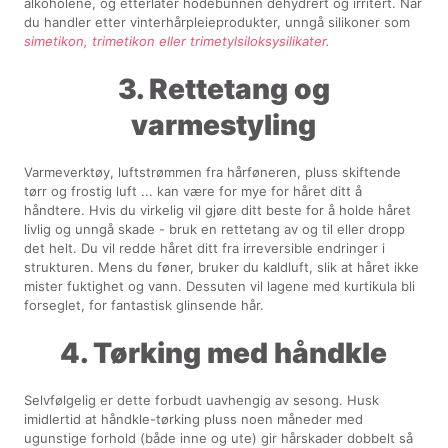
alkoholene, og etterlater hodebunnen dehydrert og irritert. Når
du handler etter vinterhårpleieprodukter, unngå silikoner som
simetikon, trimetikon eller trimetylsiloksysilikater.
3. Rettetang og
varmestyling
Varmeverktøy, luftstrømmen fra hårføneren, pluss skiftende
tørr og frostig luft ... kan være for mye for håret ditt å
håndtere. Hvis du virkelig vil gjøre ditt beste for å holde håret
livlig og unngå skade - bruk en rettetang av og til eller dropp
det helt. Du vil redde håret ditt fra irreversible endringer i
strukturen. Mens du føner, bruker du kaldluft, slik at håret ikke
mister fuktighet og vann. Dessuten vil lagene med kurtikula bli
forseglet, for fantastisk glinsende hår.
4. Tørking med håndkle
Selvfølgelig er dette forbudt uavhengig av sesong. Husk
imidlertid at håndkle-tørking pluss noen måneder med
ugunstige forhold (både inne og ute) gir hårskader dobbelt så