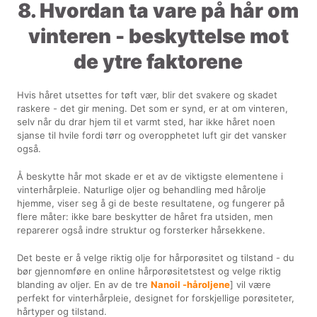
8. Hvordan ta vare på hår om
vinteren - beskyttelse mot
de ytre faktorene
Hvis håret utsettes for tøft vær, blir det svakere og skadet
raskere - det gir mening. Det som er synd, er at om vinteren,
selv når du drar hjem til et varmt sted, har ikke håret noen
sjanse til hvile fordi tørr og overopphetet luft gir det vansker
også.
Å beskytte hår mot skade er et av de viktigste elementene i
vinterhårpleie. Naturlige oljer og behandling med hårolje
hjemme, viser seg å gi de beste resultatene, og fungerer på
flere måter: ikke bare beskytter de håret fra utsiden, men
reparerer også indre struktur og forsterker hårsekkene.
Det beste er å velge riktig olje for hårporøsitet og tilstand - du
bør gjennomføre en online hårporøsitetstest og velge riktig
blanding av oljer. En av de tre
Nanoil -håroljene
] vil være
perfekt for vinterhårpleie, designet for forskjellige porøsiteter,
hårtyper og tilstand.