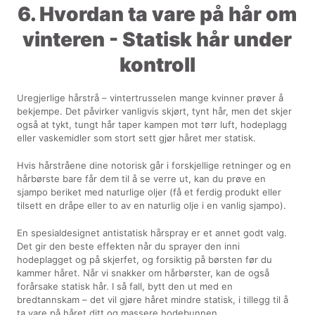
6. Hvordan ta vare på hår om
vinteren - Statisk hår under
kontroll
Uregjerlige hårstrå – vintertrusselen mange kvinner prøver å
bekjempe. Det påvirker vanligvis skjørt, tynt hår, men det skjer
også at tykt, tungt hår taper kampen mot tørr luft, hodeplagg
eller vaskemidler som stort sett gjør håret mer statisk.
Hvis hårstråene dine notorisk går i forskjellige retninger og en
hårbørste bare får dem til å se verre ut, kan du prøve en
sjampo beriket med naturlige oljer (få et ferdig produkt eller
tilsett en dråpe eller to av en naturlig olje i en vanlig sjampo).
En spesialdesignet antistatisk hårspray er et annet godt valg.
Det gir den beste effekten når du sprayer den inni
hodeplagget og på skjerfet, og forsiktig på børsten før du
kammer håret. Når vi snakker om hårbørster, kan de også
forårsake statisk hår. I så fall, bytt den ut med en
bredtannskam – det vil gjøre håret mindre statisk, i tillegg til å
ta vare på håret ditt og massere hodebunnen.