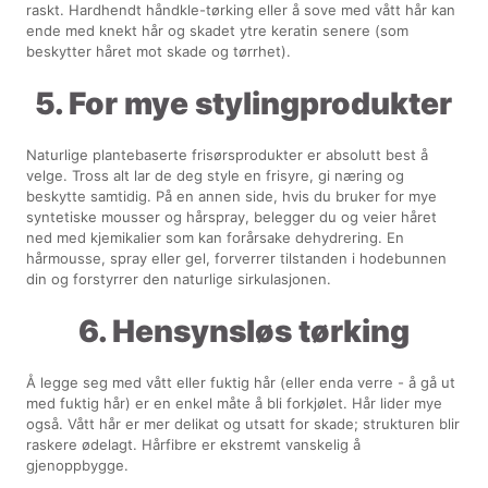
raskt. Hardhendt håndkle-tørking eller å sove med vått hår kan
ende med knekt hår og skadet ytre keratin senere (som
beskytter håret mot skade og tørrhet).
5. For mye stylingprodukter
Naturlige plantebaserte frisørsprodukter er absolutt best å
velge. Tross alt lar de deg style en frisyre, gi næring og
beskytte samtidig. På en annen side, hvis du bruker for mye
syntetiske mousser og hårspray, belegger du og veier håret
ned med kjemikalier som kan forårsake dehydrering. En
hårmousse, spray eller gel, forverrer tilstanden i hodebunnen
din og forstyrrer den naturlige sirkulasjonen.
6. Hensynsløs tørking
Å legge seg med vått eller fuktig hår (eller enda verre - å gå ut
med fuktig hår) er en enkel måte å bli forkjølet. Hår lider mye
også. Vått hår er mer delikat og utsatt for skade; strukturen blir
raskere ødelagt. Hårfibre er ekstremt vanskelig å
gjenoppbygge.