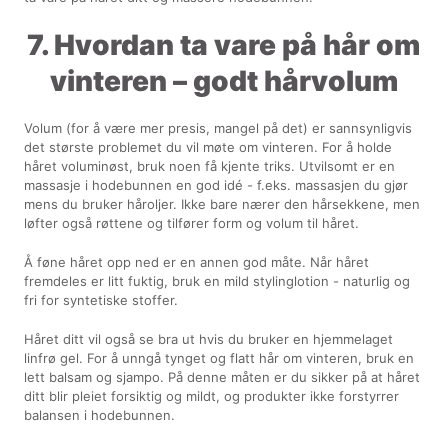
7. Hvordan ta vare på hår om
vinteren – godt hårvolum
Volum (for å være mer presis, mangel på det) er sannsynligvis
det største problemet du vil møte om vinteren. For å holde
håret voluminøst, bruk noen få kjente triks. Utvilsomt er en
massasje i hodebunnen en god idé - f.eks. massasjen du gjør
mens du bruker håroljer. Ikke bare nærer den hårsekkene, men
løfter også røttene og tilfører form og volum til håret.
Å føne håret opp ned er en annen god måte. Når håret
fremdeles er litt fuktig, bruk en mild stylinglotion - naturlig og
fri for syntetiske stoffer.
Håret ditt vil også se bra ut hvis du bruker en hjemmelaget
linfrø gel. For å unngå tynget og flatt hår om vinteren, bruk en
lett balsam og sjampo. På denne måten er du sikker på at håret
ditt blir pleiet forsiktig og mildt, og produkter ikke forstyrrer
balansen i hodebunnen.