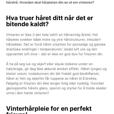
hårstrå. Hvordan skal hårpleien din se ut om vinteren?
Hva truer håret ditt når det er
bitende kaldt?
Vinteren er ikke (i det hele tatt!) en hårvennlig årstid. Feil
hårpleie svekker både indre og ytre hårstrukturer, inkludert
hårsekker. Det er fordi håret utsettes for plutselige og ganske
drastiske endringer i temperaturen: iskald luft ute og tørr
oppvarmet luft inne – det er ikke en god duo for frisyren din.
Å ha på seg lue og skjerf eller skjule lokkene under en
hals/krage, gir deg ikke akkurat ønsket effekt. Håret tynges og
mister volum, hodebunnen din blir fratatt god blodtilførsel,
håret er fett og skjerfet får tuppene av håret til å brekke.
Følgelig er frisyren din ikke lenger livlig eller nydelig. Hvordan
gjenopprette hårets glans, spenst og styrke for å holde skader
unna i den harde vinteren?
Vinterhårpleie for en perfekt