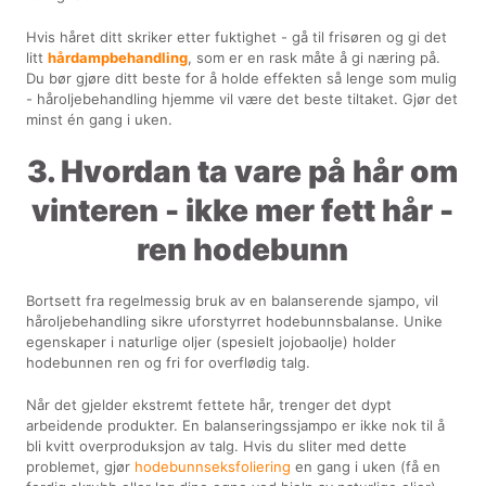
Hvis håret ditt skriker etter fuktighet - gå til frisøren og gi det
litt
hårdampbehandling
, som er en rask måte å gi næring på.
Du bør gjøre ditt beste for å holde effekten så lenge som mulig
- håroljebehandling hjemme vil være det beste tiltaket. Gjør det
minst én gang i uken.
3. Hvordan ta vare på hår om
vinteren - ikke mer fett hår -
ren hodebunn
Bortsett fra regelmessig bruk av en balanserende sjampo, vil
håroljebehandling sikre uforstyrret hodebunnsbalanse. Unike
egenskaper i naturlige oljer (spesielt jojobaolje) holder
hodebunnen ren og fri for overflødig talg.
Når det gjelder ekstremt fettete hår, trenger det dypt
arbeidende produkter. En balanseringssjampo er ikke nok til å
bli kvitt overproduksjon av talg. Hvis du sliter med dette
problemet, gjør
hodebunnseksfoliering
en gang i uken (få en