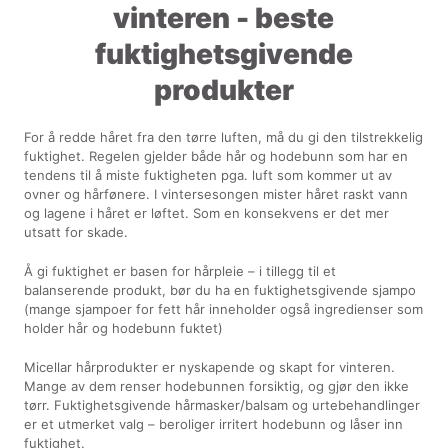
vinteren - beste
fuktighetsgivende
produkter
For å redde håret fra den tørre luften, må du gi den tilstrekkelig
fuktighet. Regelen gjelder både hår og hodebunn som har en
tendens til å miste fuktigheten pga. luft som kommer ut av
ovner og hårfønere. I vintersesongen mister håret raskt vann
og lagene i håret er løftet. Som en konsekvens er det mer
utsatt for skade.
Å gi fuktighet er basen for hårpleie – i tillegg til et
balanserende produkt, bør du ha en fuktighetsgivende sjampo
(mange sjampoer for fett hår inneholder også ingredienser som
holder hår og hodebunn fuktet)
Micellar hårprodukter er nyskapende og skapt for vinteren.
Mange av dem renser hodebunnen forsiktig, og gjør den ikke
tørr. Fuktighetsgivende hårmasker/balsam og urtebehandlinger
er et utmerket valg – beroliger irritert hodebunn og låser inn
fuktighet.