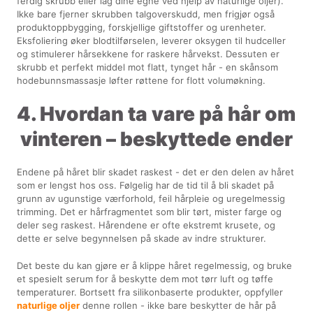
ferdig skrubb eller lag dine egne ved hjelp av naturlige oljer).
Ikke bare fjerner skrubben talgoverskudd, men frigjør også
produktoppbygging, forskjellige giftstoffer og urenheter.
Eksfoliering øker blodtilførselen, leverer oksygen til hudceller
og stimulerer hårsekkene for raskere hårvekst. Dessuten er
skrubb et perfekt middel mot flatt, tynget hår - en skånsom
hodebunnsmassasje løfter røttene for flott volumøkning.
4. Hvordan ta vare på hår om
vinteren – beskyttede ender
Endene på håret blir skadet raskest - det er den delen av håret
som er lengst hos oss. Følgelig har de tid til å bli skadet på
grunn av ugunstige værforhold, feil hårpleie og uregelmessig
trimming. Det er hårfragmentet som blir tørt, mister farge og
deler seg raskest. Hårendene er ofte ekstremt krusete, og
dette er selve begynnelsen på skade av indre strukturer.
Det beste du kan gjøre er å klippe håret regelmessig, og bruke
et spesielt serum for å beskytte dem mot tørr luft og tøffe
temperaturer. Bortsett fra silikonbaserte produkter, oppfyller
naturlige oljer
denne rollen - ikke bare beskytter de hår på