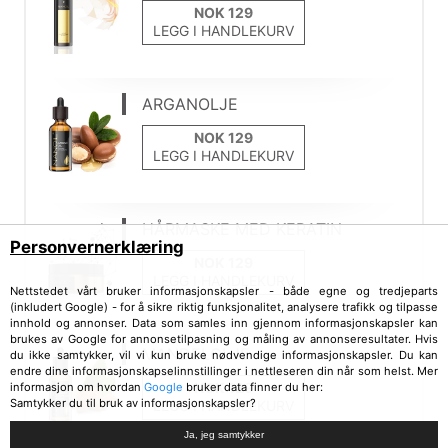
LEGG I HANDLEKURV
ARGANOLJE
LEGG I HANDLEKURV
HÅRMASKE MED KERATIN
Personvernerklæring
LEGG I HANDLEKURV
Nettstedet vårt bruker informasjonskapsler - både egne og tredjeparts
(inkludert Google) - for å sikre riktig funksjonalitet, analysere trafikk og tilpasse
innhold og annonser. Data som samles inn gjennom informasjonskapsler kan
brukes av Google for annonsetilpasning og måling av annonseresultater. Hvis
MANDELOLJE
du ikke samtykker, vil vi kun bruke nødvendige informasjonskapsler. Du kan
endre dine informasjonskapselinnstillinger i nettleseren din når som helst. Mer
informasjon om hvordan
Google
bruker data finner du her:
Samtykker du til bruk av informasjonskapsler?
LEGG I HANDLEKURV
Ja, jeg samtykker