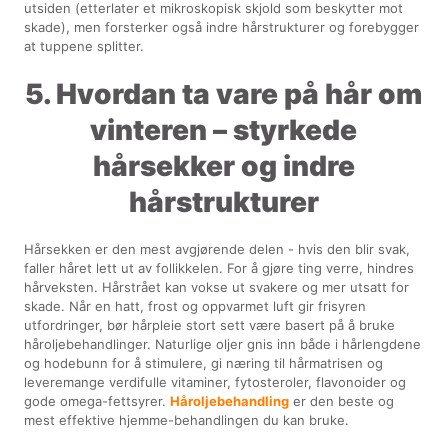
utsiden (etterlater et mikroskopisk skjold som beskytter mot
skade), men forsterker også indre hårstrukturer og forebygger
at tuppene splitter.
5. Hvordan ta vare på hår om
vinteren – styrkede
hårsekker og indre
hårstrukturer
Hårsekken er den mest avgjørende delen - hvis den blir svak,
faller håret lett ut av follikkelen. For å gjøre ting verre, hindres
hårveksten. Hårstrået kan vokse ut svakere og mer utsatt for
skade. Når en hatt, frost og oppvarmet luft gir frisyren
utfordringer, bør hårpleie stort sett være basert på å bruke
håroljebehandlinger. Naturlige oljer gnis inn både i hårlengdene
og hodebunn for å stimulere, gi næring til hårmatrisen og
leveremange verdifulle vitaminer, fytosteroler, flavonoider og
gode omega-fettsyrer.
Håroljebehandling
er den beste og
mest effektive hjemme-behandlingen du kan bruke.