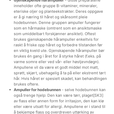
Gjenskapende hårampuller
- disse preparatene
inneholder ofte gruppe B-vitaminer, mineraler,
eteriske oljer og planteekstrakter. Deres oppgave
er å gi næring til håret og skånsomt pleie
hodebunnen. Denne gruppen ampuller fungerer
som en hårmaske (omtrent som en ansiktsmaske
som umiddelbart forskjønner ansiktet). Oftest
brukes gjenskapende hårampuller enkeltvis for
raskt å friske opp håret og forbedre tilstanden før
en viktig kveld ute. Gjenskapende hårampuller bør
brukes én gang i året for å styrke håret (f.eks. på
varme somre eller ved vår- eller høstjevndøgn).
Ampullene vil da være et godt middel mot matt,
sprøtt, skjørt, ubehagelig å ta på eller ekstremt tørt
hår. Hvis håret er spesielt skadet, kan behandlingen
brukes oftere.
Ampuller for hodebunnen
- selve hodebunnen kan
også trenge hjelp: Den kan være tørr, plaget[SK3]
av flass eller annen form for irritasjon, den kan klø
eller være utsatt for allergi. Ampullene er i stand til
å bekjempe flass og overdreven uttørking av