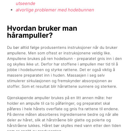
utseende
alvorlige problemer med hodebunnen
Hvordan bruker man
hårampuller?
Du bør alltid følge produsentens instruksjoner når du bruker
ampullene. Men som oftest er instruksjonene veldig like.
Ampullene brukes på ren hodebunn - preparatet gnis inn i den
og skylles ikke ut. Derfor har stoffene i ampullen mer tid til å
jobbe i hodebunnen og styrke røttene. Det er også viktig å
massere preparatet inn i huden. Massasjen i seg selv
stimulerer sirkulasjonen og fremskynder absorpsjonen av
stoffer. Som et resultat blir hårrøttene sunnere og sterkere.
Gjenskapende ampuller brukes på en litt annen måte: her
holder en ampulle til ca to påføringer, og preparatet skal
påføres i hele hårets overflate og gnis fra røttene til endene.
På denne måten absorberes ingrediensene bedre og når alle
deler av håret, slik at hårstråene blir glatte og polerte og
hårstråene lukkes. Håret bør skylles med vann etter den tiden
som er angitt av produsenten.