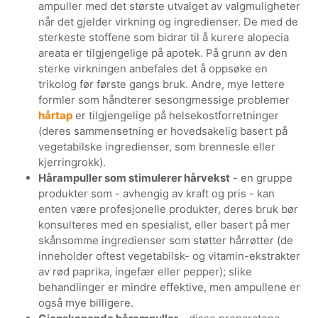
ampuller med det største utvalget av valgmuligheter
når det gjelder virkning og ingredienser. De med de
sterkeste stoffene som bidrar til å kurere alopecia
areata er tilgjengelige på apotek. På grunn av den
sterke virkningen anbefales det å oppsøke en
trikolog før første gangs bruk. Andre, mye lettere
formler som håndterer sesongmessige problemer
hårtap
er tilgjengelige på helsekostforretninger
(deres sammensetning er hovedsakelig basert på
vegetabilske ingredienser, som brennesle eller
kjerringrokk).
Hårampuller som stimulerer hårvekst
- en gruppe
produkter som - avhengig av kraft og pris - kan
enten være profesjonelle produkter, deres bruk bør
konsulteres med en spesialist, eller basert på mer
skånsomme ingredienser som støtter hårrøtter (de
inneholder oftest vegetabilsk- og vitamin-ekstrakter
av rød paprika, ingefær eller pepper); slike
behandlinger er mindre effektive, men ampullene er
også mye billigere.