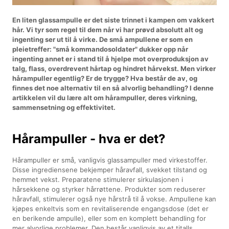
En liten glassampulle er det siste trinnet i kampen om vakkert
hår. Vi tyr som regel til dem når vi har prøvd absolutt alt og
ingenting ser ut til å virke. De små ampullene er som en
pleietreffer: "små kommandosoldater" dukker opp når
ingenting annet er i stand til å hjelpe mot overproduksjon av
talg, flass, overdrevent hårtap og hindret hårvekst. Men virker
hårampuller egentlig? Er de trygge? Hva består de av, og
finnes det noe alternativ til en så alvorlig behandling? I denne
artikkelen vil du lære alt om hårampuller, deres virkning,
sammensetning og effektivitet.
Hårampuller - hva er det?
Hårampuller er små, vanligvis glassampuller med virkestoffer.
Disse ingrediensene bekjemper håravfall, svekket tilstand og
hemmet vekst. Preparatene stimulerer sirkulasjonen i
hårsekkene og styrker hårrøttene. Produkter som reduserer
håravfall, stimulerer også nye hårstrå til å vokse. Ampullene kan
kjøpes enkeltvis som en revitaliserende engangsdose (det er
en berikende ampulle), eller som en komplett behandling for
mer alvorlige problemer. Den består vanligvis av et titalls