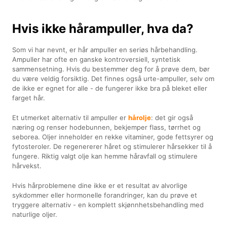
Hvis ikke hårampuller, hva da?
Som vi har nevnt, er hår ampuller en seriøs hårbehandling.
Ampuller har ofte en ganske kontroversiell, syntetisk
sammensetning. Hvis du bestemmer deg for å prøve dem, bør
du være veldig forsiktig. Det finnes også urte-ampuller, selv om
de ikke er egnet for alle - de fungerer ikke bra på bleket eller
farget hår.
Et utmerket alternativ til ampuller er
hårolje
: det gir også
næring og renser hodebunnen, bekjemper flass, tørrhet og
seborea. Oljer inneholder en rekke vitaminer, gode fettsyrer og
fytosteroler. De regenererer håret og stimulerer hårsekker til å
fungere. Riktig valgt olje kan hemme håravfall og stimulere
hårvekst.
Hvis hårproblemene dine ikke er et resultat av alvorlige
sykdommer eller hormonelle forandringer, kan du prøve et
tryggere alternativ - en komplett skjønnhetsbehandling med
naturlige oljer.