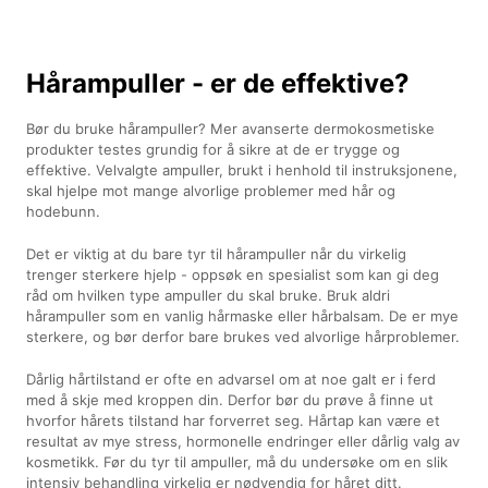
Hårampuller - er de effektive?
Bør du bruke hårampuller? Mer avanserte dermokosmetiske
produkter testes grundig for å sikre at de er trygge og
effektive. Velvalgte ampuller, brukt i henhold til instruksjonene,
skal hjelpe mot mange alvorlige problemer med hår og
hodebunn.
Det er viktig at du bare tyr til hårampuller når du virkelig
trenger sterkere hjelp - oppsøk en spesialist som kan gi deg
råd om hvilken type ampuller du skal bruke. Bruk aldri
hårampuller som en vanlig hårmaske eller hårbalsam. De er mye
sterkere, og bør derfor bare brukes ved alvorlige hårproblemer.
Dårlig hårtilstand er ofte en advarsel om at noe galt er i ferd
med å skje med kroppen din. Derfor bør du prøve å finne ut
hvorfor hårets tilstand har forverret seg. Hårtap kan være et
resultat av mye stress, hormonelle endringer eller dårlig valg av
kosmetikk. Før du tyr til ampuller, må du undersøke om en slik
intensiv behandling virkelig er nødvendig for håret ditt.