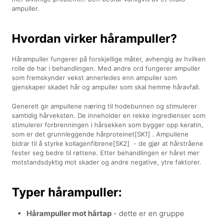
ampuller.
Hvordan virker hårampuller?
Hårampuller fungerer på forskjellige måter, avhengig av hvilken
rolle de har i behandlingen. Med andre ord fungerer ampuller
som fremskynder vekst annerledes enn ampuller som
gjenskaper skadet hår og ampuller som skal hemme håravfall.
Generelt gir ampullene næring til hodebunnen og stimulerer
samtidig hårveksten. De inneholder en rekke ingredienser som
stimulerer forbrenningen i hårsekken som bygger opp keratin,
som er det grunnleggende hårproteinet[SK1] . Ampullene
bidrar til å styrke kollagenfibrene[SK2] - de gjør at hårstråene
fester seg bedre til røttene. Etter behandlingen er håret mer
motstandsdyktig mot skader og andre negative, ytre faktorer.
Typer hårampuller:
Hårampuller mot hårtap
- dette er en gruppe