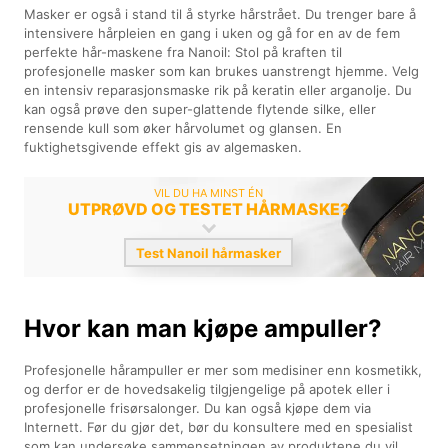
Masker er også i stand til å styrke hårstrået. Du trenger bare å
intensivere hårpleien en gang i uken og gå for en av de fem
perfekte hår-maskene fra Nanoil: Stol på kraften til
profesjonelle masker som kan brukes uanstrengt hjemme. Velg
en intensiv reparasjonsmaske rik på keratin eller arganolje. Du
kan også prøve den super-glattende flytende silke, eller
rensende kull som øker hårvolumet og glansen. En
fuktighetsgivende effekt gis av algemasken.
VIL DU HA MINST ÉN
UTPRØVD OG TESTET HÅRMASKE?
Test Nanoil hårmasker
Hvor kan man kjøpe ampuller?
Profesjonelle hårampuller er mer som medisiner enn kosmetikk,
og derfor er de hovedsakelig tilgjengelige på apotek eller i
profesjonelle frisørsalonger. Du kan også kjøpe dem via
Internett. Før du gjør det, bør du konsultere med en spesialist
som kan undersøke sammensetningen av produktene du vil