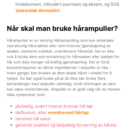
hodebunnen, inkludert psoriasis og eksem, og SUS
(
seboreisk dermatitt
).
Når skal man bruke hårampuller?
Hårampuller er en alvorlig hårbehandling som kun anbefales
ved alvorlig hårsvakhet eller som intensiv gjenskapning av
skadet, ekstremt svekket, overdrevent håravfall. Det er ikke
nok å bruke dem som erstatning for hårmasker eller balsam for
hår som ikke trenger så kraftig gjenskapning. Det er fordi
konsentrasjonen av aktive ingredienser i ampuller er høy -
noen ganger kan bruken av dem skade håret i stedet for å
hjelpe. Du bør også huske på at du ikke bør bruke flere
behandlinger med ampuller samtidig, fordi virkningen av dem
kan være motstridende. Ampuller er et godt valg når du merker
slike symptomer som:
plutselig, svært intenst kronisk hårtap
defluvium, eller
overdrevent hårtap
.
hemmet hårvekst
generell svakhet og betydelig forverring av hårets