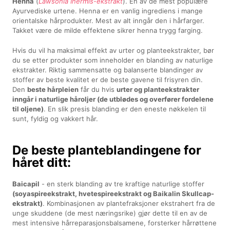
Henna
(
Lawsonia Inermis-ekstrakt
). En av de mest populære
Ayurvediske urtene. Henna er en vanlig ingrediens i mange
orientalske hårprodukter. Mest av alt inngår den i hårfarger.
Takket være de milde effektene sikrer henna trygg farging.
Hvis du vil ha maksimal effekt av urter og planteekstrakter, bør
du se etter produkter som inneholder en blanding av naturlige
ekstrakter. Riktig sammensatte og balanserte blandinger av
stoffer av beste kvalitet er de beste gavene til frisyren din.
Den
beste hårpleien
får du hvis
urter og planteekstrakter
inngår i naturlige håroljer (de utblødes og overfører fordelene
til oljene)
. En slik presis blanding er den eneste nøkkelen til
sunt, fyldig og vakkert hår.
De beste planteblandingene for
håret ditt:
Baicapil
- en sterk blanding av tre kraftige naturlige stoffer
(soyaspireekstrakt, hvetespireekstrakt og Baikalin Skullcap-
ekstrakt)
. Kombinasjonen av plantefraksjoner ekstrahert fra de
unge skuddene (de mest næringsrike) gjør dette til en av de
mest intensive hårreparasjonsbalsamene, forsterker hårrøttene