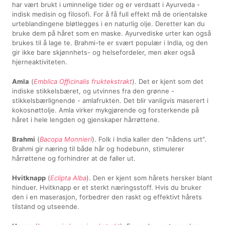
har vært brukt i uminnelige tider og er verdsatt i Ayurveda -
indisk medisin og filosofi. For å få full effekt må de orientalske
urteblandingene bløtlegges i en naturlig olje. Deretter kan du
bruke dem på håret som en maske. Ayurvediske urter kan også
brukes til å lage te. Brahmi-te er svært populær i India, og den
gir ikke bare skjønnhets- og helsefordeler, men øker også
hjerneaktiviteten.
Amla
(
Emblica Oﬃcinalis fruktekstrakt
). Det er kjent som det
indiske stikkelsbæret, og utvinnes fra den grønne -
stikkelsbærlignende - amlafrukten. Det blir vanligvis maserert i
kokosnøttolje. Amla virker mykgjørende og forsterkende på
håret i hele lengden og gjenskaper hårrøttene.
Brahmi
(
Bacopa Monnieri
). Folk i India kaller den "nådens urt".
Brahmi gir næring til både hår og hodebunn, stimulerer
hårrøttene og forhindrer at de faller ut.
Hvitknapp
(
Eclipta Alba
). Den er kjent som hårets hersker blant
hinduer. Hvitknapp er et sterkt næringsstoff. Hvis du bruker
den i en maserasjon, forbedrer den raskt og effektivt hårets
tilstand og utseende.