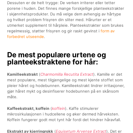
Dessuten er de helt trygge: De verken irriterer eller tetter
porene i huden. Det finnes mange forskjellige planteekstrakter
i skjønnhetsprodukter. Du må velge dem avhengig av hårtype
og hvilket problem frisyren din sliter med. Hårurter er et
utmerket supplement til hårpleie. Planteekstrakter som brukes
regelmessig, støtter frisyren og gir raskt gevinst i
form av
forbedret utseende
.
De mest populære urtene og
planteekstraktene for hår:
Kamilleekstrakt
(
Charmomilla Recutita Extract
). Kamille er det
mest populære, mest tilgjengelige og mest kjente stoffet som
pleier håret og hodebunnen. Kamilleekstrakt lindrer irritasjoner,
gjør håret mykt og desinfiserer hodebunnen på en skånsom
måte.
Kaffeekstrakt, koffein
(
koffein
). Kaffe stimulerer
mikrosirkulasjonen i hudcellene og øker dermed hårveksten.
Koffein fungerer godt mot tynt hår fordi det hindrer håravfall.
Ekstrakt av kjerringrokk
(
Equisetum Arvense Extract
). Det er