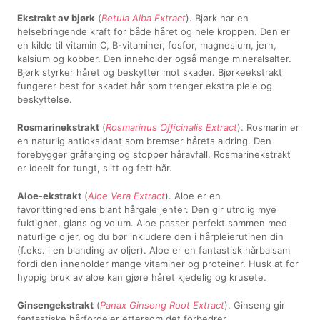
Ekstrakt av bjørk
(
Betula Alba Extract
). Bjørk har en
helsebringende kraft for både håret og hele kroppen. Den er
en kilde til vitamin C, B-vitaminer, fosfor, magnesium, jern,
kalsium og kobber. Den inneholder også mange mineralsalter.
Bjørk styrker håret og beskytter mot skader. Bjørkeekstrakt
fungerer best for skadet hår som trenger ekstra pleie og
beskyttelse.
Rosmarinekstrakt
(
Rosmarinus Oﬃcinalis Extract
). Rosmarin er
en naturlig antioksidant som bremser hårets aldring. Den
forebygger gråfarging og stopper håravfall. Rosmarinekstrakt
er ideelt for tungt, slitt og fett hår.
Aloe-ekstrakt
(
Aloe Vera Extract
). Aloe er en
favorittingrediens blant hårgale jenter. Den gir utrolig mye
fuktighet, glans og volum. Aloe passer perfekt sammen med
naturlige oljer, og du bør inkludere den i hårpleierutinen din
(f.eks. i en blanding av oljer). Aloe er en fantastisk hårbalsam
fordi den inneholder mange vitaminer og proteiner. Husk at for
hyppig bruk av aloe kan gjøre håret kjedelig og krusete.
Ginsengekstrakt
(
Panax Ginseng Root Extract
). Ginseng gir
fantastiske hårfordeler ettersom det forbedrer