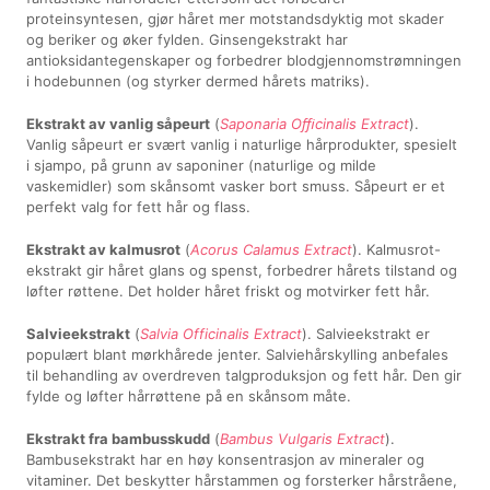
proteinsyntesen, gjør håret mer motstandsdyktig mot skader
og beriker og øker fylden. Ginsengekstrakt har
antioksidantegenskaper og forbedrer blodgjennomstrømningen
i hodebunnen (og styrker dermed hårets matriks).
Ekstrakt av vanlig såpeurt
(
Saponaria Oﬃcinalis Extract
).
Vanlig såpeurt er svært vanlig i naturlige hårprodukter, spesielt
i sjampo, på grunn av saponiner (naturlige og milde
vaskemidler) som skånsomt vasker bort smuss. Såpeurt er et
perfekt valg for fett hår og flass.
Ekstrakt av kalmusrot
(
Acorus Calamus Extract
). Kalmusrot-
ekstrakt gir håret glans og spenst, forbedrer hårets tilstand og
løfter røttene. Det holder håret friskt og motvirker fett hår.
Salvieekstrakt
(
Salvia Officinalis Extract
). Salvieekstrakt er
populært blant mørkhårede jenter. Salviehårskylling anbefales
til behandling av overdreven talgproduksjon og fett hår. Den gir
fylde og løfter hårrøttene på en skånsom måte.
Ekstrakt fra bambusskudd
(
Bambus Vulgaris Extract
).
Bambusekstrakt har en høy konsentrasjon av mineraler og
vitaminer. Det beskytter hårstammen og forsterker hårstråene,