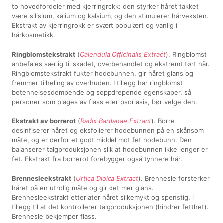
to hovedfordeler med kjerringrokk: den styrker håret takket
være silisium, kalium og kalsium, og den stimulerer hårveksten.
Ekstrakt av kjerringrokk er svært populært og vanlig i
hårkosmetikk.
Ringblomstekstrakt
(
Calendula Oﬃcinalis Extract
). Ringblomst
anbefales særlig til skadet, overbehandlet og ekstremt tørt hår.
Ringblomstekstrakt fukter hodebunnen, gir håret glans og
fremmer tilheling av overhuden. I tillegg har ringblomst
betennelsesdempende og soppdrepende egenskaper, så
personer som plages av flass eller psoriasis, bør velge den.
Ekstrakt av borrerot
(
Radix Bardanae Extract
). Borre
desinfiserer håret og eksfolierer hodebunnen på en skånsom
måte, og er derfor et godt middel mot fet hodebunn. Den
balanserer talgproduksjonen slik at hodebunnen ikke lenger er
fet. Ekstrakt fra borrerot forebygger også tynnere hår.
Brennesleekstrakt
(
Urtica Dioica Extract
). Brennesle forsterker
håret på en utrolig måte og gir det mer glans.
Brennesleekstrakt etterlater håret silkemykt og spenstig, i
tillegg til at det kontrollerer talgproduksjonen (hindrer fetthet).
Brennesle bekjemper flass.