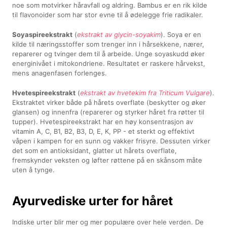
noe som motvirker håravfall og aldring. Bambus er en rik kilde
til flavonoider som har stor evne til å ødelegge frie radikaler.
Soyaspireekstrakt
(
ekstrakt av glycin-soyakim
). Soya er en
kilde til næringsstoffer som trenger inn i hårsekkene, nærer,
reparerer og tvinger dem til å arbeide. Unge soyaskudd øker
energinivået i mitokondriene. Resultatet er raskere hårvekst,
mens anagenfasen forlenges.
Hvetespireekstrakt
(
ekstrakt av hvetekim fra Triticum Vulgare
).
Ekstraktet virker både på hårets overflate (beskytter og øker
glansen) og innenfra (reparerer og styrker håret fra røtter til
tupper). Hvetespireekstrakt har en høy konsentrasjon av
vitamin A, C, B1, B2, B3, D, E, K, PP - et sterkt og effektivt
våpen i kampen for en sunn og vakker frisyre. Dessuten virker
det som en antioksidant, glatter ut hårets overflate,
fremskynder veksten og løfter røttene på en skånsom måte
uten å tynge.
Ayurvediske urter for håret
Indiske urter blir mer og mer populære over hele verden. De