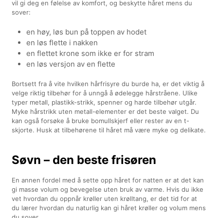
vil gi deg en følelse av komfort, og beskytte håret mens du
sover:
en høy, løs bun på toppen av hodet
en løs flette i nakken
en flettet krone som ikke er for stram
en løs versjon av en flette
Bortsett fra å vite hvilken hårfrisyre du burde ha, er det viktig å
velge riktig tilbehør for å unngå å ødelegge hårstråene. Ulike
typer metall, plastikk-strikk, spenner og harde tilbehør utgår.
Myke hårstrikk uten metall-elementer er det beste valget. Du
kan også forsøke å bruke bomullskjerf eller rester av en t-
skjorte. Husk at tilbehørene til håret må være myke og delikate.
Søvn – den beste frisøren
En annen fordel med å sette opp håret for natten er at det kan
gi masse volum og bevegelse uten bruk av varme. Hvis du ikke
vet hvordan du oppnår krøller uten krølltang, er det tid for at
du lærer hvordan du naturlig kan gi håret krøller og volum mens
du sover.