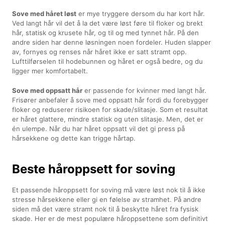
Sove med håret løst
er mye tryggere dersom du har kort hår.
Ved langt hår vil det å la det være løst føre til floker og brekt
hår, statisk og krusete hår, og til og med tynnet hår. På den
andre siden har denne løsningen noen fordeler. Huden slapper
av, fornyes og renses når håret ikke er satt stramt opp.
Lufttilførselen til hodebunnen og håret er også bedre, og du
ligger mer komfortabelt.
Sove med oppsatt hår
er passende for kvinner med langt hår.
Frisører anbefaler å sove med oppsatt hår fordi du forebygger
floker og reduserer risikoen for skade/slitasje. Som et resultat
er håret glattere, mindre statisk og uten slitasje. Men, det er
én ulempe. Når du har håret oppsatt vil det gi press på
hårsekkene og dette kan trigge hårtap.
Beste håroppsett for soving
Et passende håroppsett for soving må være løst nok til å ikke
stresse hårsekkene eller gi en følelse av stramhet. På andre
siden må det være stramt nok til å beskytte håret fra fysisk
skade. Her er de mest populære håroppsettene som definitivt