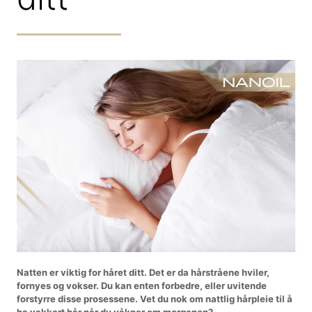
Natten er viktig for håret ditt. Det er da hårstråene hviler,
fornyes og vokser. Du kan enten forbedre, eller uvitende
forstyrre disse prosessene. Vet du nok om nattlig hårpleie til å
ha vakkert hår når du våkner om morgenen?