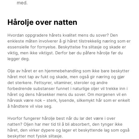
med.
Hårolje over natten
Hvordan oppgradere hårets kvalitet mens du sover? Den
enkleste måten involverer å gi håret tilstrekkelig næring som er
essensielle for fornyelse. Beskyttelse fra slitasje og skade er
viktig, men ikke viktigst. Derfor bør du påføre hårolje før du
legger deg.
Olje av håret er en hjemmebehandling som ikke bare beskytter
håret mot tap av fukt og skade, men også gir næring og gjør
det sterkere. Fettsyrer, vitaminer, steroler og andre
forbedrende substanser funnet i naturlige oljer vil trekke inn i
håret og dens hårsekker mens du sover. Om morgenen vil en
hårvask være nok – sterk, lysende, silkemykt hår som er enkelt
å håndtere vil vise seg.
Hvorfor fungerer hårolje best når du lar det være i over
natten? Oljen har mer tid til å bli absorbert, den tynger ikke
håret, den virker dypere og lager et beskyttende lag som også
beskytter mot fysisk slitasje.