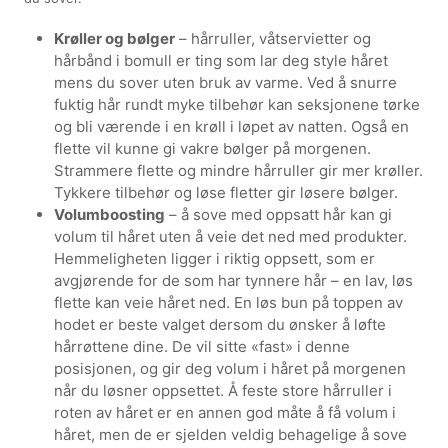
Krøller og bølger
– hårruller, våtservietter og
hårbånd i bomull er ting som lar deg style håret
mens du sover uten bruk av varme. Ved å snurre
fuktig hår rundt myke tilbehør kan seksjonene tørke
og bli værende i en krøll i løpet av natten. Også en
flette vil kunne gi vakre bølger på morgenen.
Strammere flette og mindre hårruller gir mer krøller.
Tykkere tilbehør og løse fletter gir løsere bølger.
Volumboosting
– å sove med oppsatt hår kan gi
volum til håret uten å veie det ned med produkter.
Hemmeligheten ligger i riktig oppsett, som er
avgjørende for de som har tynnere hår – en lav, løs
flette kan veie håret ned. En løs bun på toppen av
hodet er beste valget dersom du ønsker å løfte
hårrøttene dine. De vil sitte «fast» i denne
posisjonen, og gir deg volum i håret på morgenen
når du løsner oppsettet. Å feste store hårruller i
roten av håret er en annen god måte å få volum i
håret, men de er sjelden veldig behagelige å sove